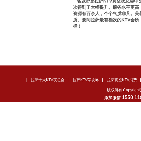
名城帝是拉萨KTV真空夜总会中
次得到了大幅提升。服务水平更高
资源有百余人，个个气质非凡。美
质。要问拉萨最有档次的KTV会所
择！
|
拉萨十大KTV夜总会
|
拉萨KTV荤攻略
|
拉萨真空KTV消费
版权所有 Copyrig
1550 11
添加微信