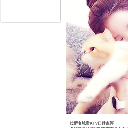
拉萨名城帝KTV口碑点评