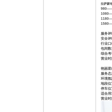
拉萨蒙
980
1080
1180
1580
服务评
安全评
行业口
包间数
综合考
营业时间
艳丽星
服务态
环境氛
地段位
停车位
适合用
营业时间