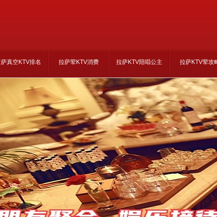
拉萨真空KTV排名
拉萨荤KTV消费
拉萨KTV陪唱公主
拉萨KTV荤攻